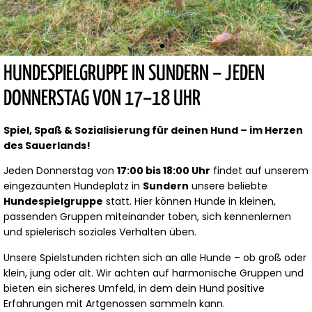
HUNDESPIELGRUPPE IN SUNDERN – JEDEN
DONNERSTAG VON 17–18 UHR
DAS ERWARTET EUCH
FÖRDERUNG DES SOZIALVERHALTENS
SICHER
EINGEZÄUNTES GELÄNDE
VIEL BEWEGUNG & ABWECHSLUNG
Spiel, Spaß & Sozialisierung für deinen Hund – im Herzen
des Sauerlands!
Jeden Donnerstag von
17:00 bis 18:00 Uhr
findet auf unserem
eingezäunten Hundeplatz in
Sundern
unsere beliebte
Hundespielgruppe
statt. Hier können Hunde in kleinen,
passenden Gruppen miteinander toben, sich kennenlernen
und spielerisch soziales Verhalten üben.
Unsere Spielstunden richten sich an alle Hunde – ob groß oder
klein, jung oder alt. Wir achten auf harmonische Gruppen und
bieten ein sicheres Umfeld, in dem dein Hund positive
Erfahrungen mit Artgenossen sammeln kann.